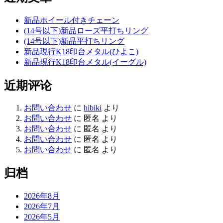
新品ホイール付きチェーン
(14号以下)新品ローズ平打ちリング
(14号以下)新品平打ちリング
新品現行K18印台メタル(ひよこ)
新品現行K18印台メタル(イーグル)
近期评论
お問い合わせ
に
hibiki
より
お問い合わせ
に
匿名
より
お問い合わせ
に
匿名
より
お問い合わせ
に
匿名
より
お問い合わせ
に
匿名
より
归档
2026年8月
2026年7月
2026年5月