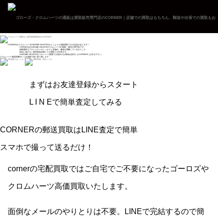
CORNERはクロムハーツ(CHROME HEARTS)をどこよりも高額買取できる自信があります！
CORNERはCHROME HEARTS(クロムハーツ)の買取・販売の専門店です。
経験豊富なプロバイヤーがしっかりと見極め、価値を理解しているからこそ
他店に負けない業界最高金額にてお買取りが出来ます。
CHROME HEARTS(クロムハーツ)買取でお悩みのお客様は是非ともCORNERにお任せ下さい。
クロムハーツ相場高騰中につき高額で買い取り致します
商品購入はこちら
買取実績一覧はこちら
まずはお友達登録からスタート
L I N Eで簡単査定してみる
CORNERの郵送買取は
LINE査定で簡単
スマホで撮って送るだけ！
cornerの宅配買取ではご自宅でご不要になったゴーロズや
クロムハーツ高価買取いたします。
面倒なメールのやりとりは不要。LINEで完結するので簡