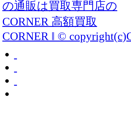
CORNER ‖ © copyright(c)C