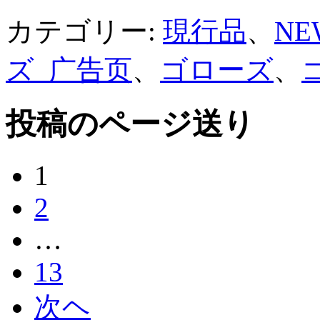
カテゴリー:
現行品
、
N
ズ_广告页
、
ゴローズ
、
投稿のページ送り
1
2
…
13
次ヘ