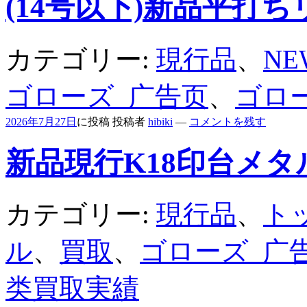
(14号以下)新品平打ち
カテゴリー:
現行品
、
N
ゴローズ_广告页
、
ゴロ
2026年7月27日
に投稿
投稿者
hibiki
—
コメントを残す
新品現行K18印台メタ
カテゴリー:
現行品
、
ト
ル
、
買取
、
ゴローズ_广
类買取実績