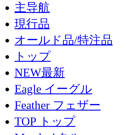
主导航
現行品
オールド品/特注品
トップ
NEW最新
Eagle イーグル
Feather フェザー
TOP トップ