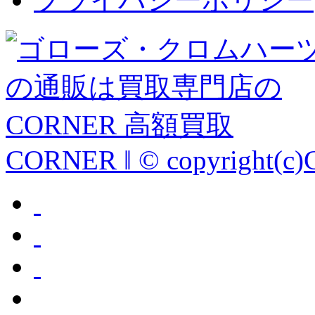
CORNER ‖ © copyright(c)C