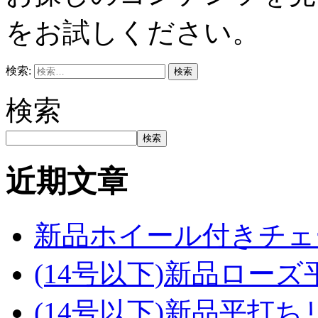
をお試しください。
検索:
検索
検索
近期文章
新品ホイール付きチェ
(14号以下)新品ロー
(14号以下)新品平打ち