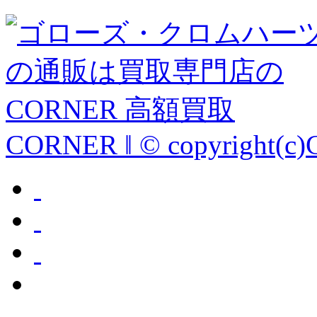
CORNER ‖ © copyright(c)C