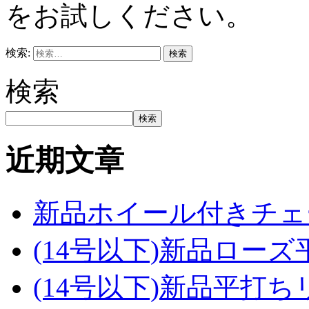
をお試しください。
検索:
検索
検索
近期文章
新品ホイール付きチェ
(14号以下)新品ロー
(14号以下)新品平打ち